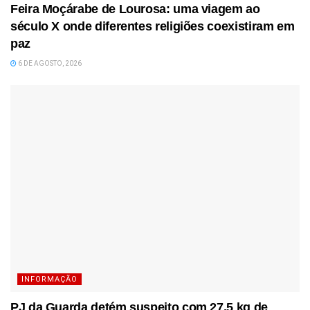
Feira Moçárabe de Lourosa: uma viagem ao
século X onde diferentes religiões coexistiram em
paz
6 DE AGOSTO, 2026
INFORMAÇÃO
PJ da Guarda detém suspeito com 27,5 kg de