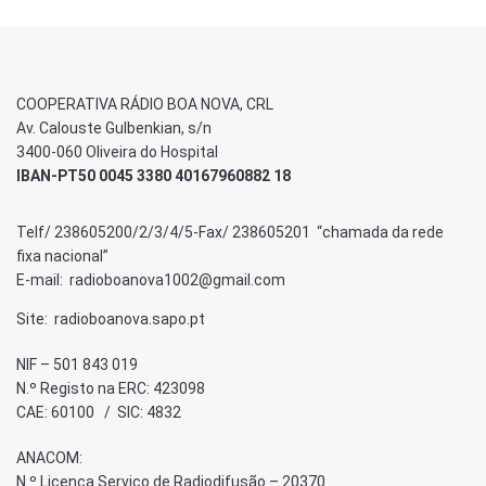
COOPERATIVA RÁDIO BOA NOVA, CRL
Av. Calouste Gulbenkian, s/n
3400-060 Oliveira do Hospital
IBAN-PT50 0045 3380 40167960882 18
Telf/ 238605200/2/3/4/5-Fax/ 238605201 “chamada da rede
fixa nacional”
E-mail: radioboanova1002@gmail.com
Site: radioboanova.sapo.pt
NIF – 501 843 019
N.º Registo na ERC: 423098
CAE: 60100 / SIC: 4832
ANACOM:
N.º Licença Serviço de Radiodifusão – 20370