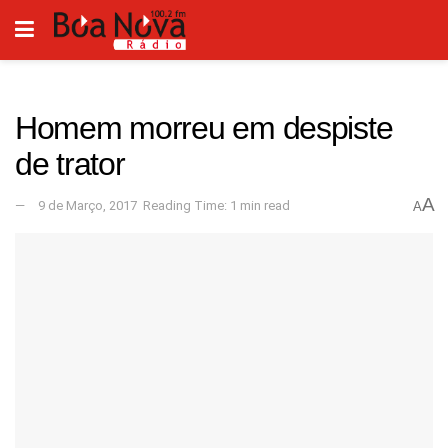
Homem morreu em despiste
de trator
A
9 de Março, 2017
Reading Time: 1 min read
A