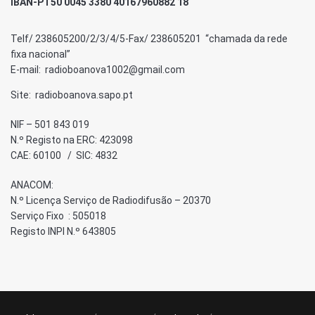
IBAN-PT50 0045 3380 40167960882 18
Telf/ 238605200/2/3/4/5-Fax/ 238605201 “chamada da rede
fixa nacional”
E-mail: radioboanova1002@gmail.com
Site: radioboanova.sapo.pt
NIF – 501 843 019
N.º Registo na ERC: 423098
CAE: 60100 / SIC: 4832
ANACOM:
N.º Licença Serviço de Radiodifusão – 20370
Serviço Fixo : 505018
Registo INPI N.º 643805