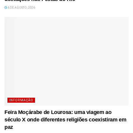
6 DE AGOSTO, 2026
INFORMAÇÃO
Feira Moçárabe de Lourosa: uma viagem ao
século X onde diferentes religiões coexistiram em
paz