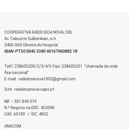
COOPERATIVA RÁDIO BOA NOVA, CRL
Av. Calouste Gulbenkian, s/n
3400-060 Oliveira do Hospital
IBAN-PT50 0045 3380 40167960882 18
Telf/ 238605200/2/3/4/5-Fax/ 238605201 “chamada da rede
fixa nacional”
E-mail: radioboanova1002@gmail.com
Site: radioboanova.sapo.pt
NIF – 501 843 019
N.º Registo na ERC: 423098
CAE: 60100 / SIC: 4832
ANACOM: