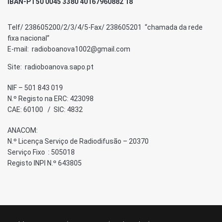
IBAN-PT50 0045 3380 40167960882 18
Telf/ 238605200/2/3/4/5-Fax/ 238605201 “chamada da rede
fixa nacional”
E-mail: radioboanova1002@gmail.com
Site: radioboanova.sapo.pt
NIF – 501 843 019
N.º Registo na ERC: 423098
CAE: 60100 / SIC: 4832
ANACOM:
N.º Licença Serviço de Radiodifusão – 20370
Serviço Fixo : 505018
Registo INPI N.º 643805