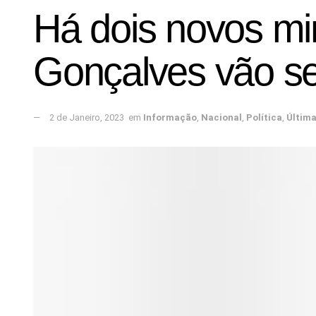
Há dois novos mi
Gonçalves vão se
2 de Janeiro, 2023
em
Informação
,
Nacional
,
Política
,
Últim