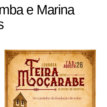
amba e Marina
s