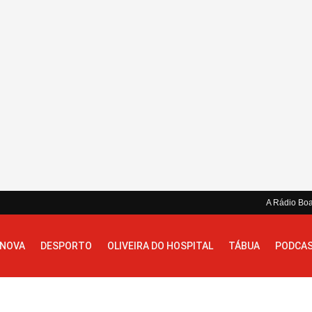
A Rádio Bo
 NOVA
DESPORTO
OLIVEIRA DO HOSPITAL
TÁBUA
PODCA