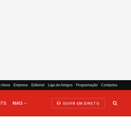
a Nova
Empresa
Editorial
Liga de Amigos
Programação
Contactos
STS
MAIS
OUVIR EM DIRETO