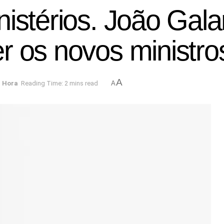
nistérios. João Gal
r os novos ministro
A
a Hora
Reading Time: 2 mins read
A