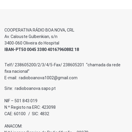
COOPERATIVA RÁDIO BOA NOVA, CRL
Av. Calouste Gulbenkian, s/n
3400-060 Oliveira do Hospital
IBAN-PT50 0045 3380 40167960882 18
Telf/ 238605200/2/3/4/5-Fax/ 238605201 “chamada da rede
fixa nacional”
E-mail: radioboanova1002@gmail.com
Site: radioboanova.sapo.pt
NIF – 501 843 019
N.º Registo na ERC: 423098
CAE: 60100 / SIC: 4832
ANACOM: