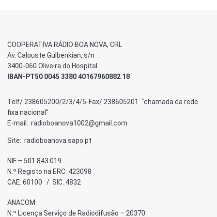
COOPERATIVA RÁDIO BOA NOVA, CRL
Av. Calouste Gulbenkian, s/n
3400-060 Oliveira do Hospital
IBAN-PT50 0045 3380 40167960882 18
Telf/ 238605200/2/3/4/5-Fax/ 238605201 “chamada da rede
fixa nacional”
E-mail: radioboanova1002@gmail.com
Site: radioboanova.sapo.pt
NIF – 501 843 019
N.º Registo na ERC: 423098
CAE: 60100 / SIC: 4832
ANACOM:
N.º Licença Serviço de Radiodifusão – 20370