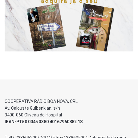
COOPERATIVA RÁDIO BOA NOVA, CRL
Av. Calouste Gulbenkian, s/n
3400-060 Oliveira do Hospital
IBAN-PT50 0045 3380 40167960882 18
Telf/ 238605200/2/3/4/5-Fax/ 238605201 “chamada da rede