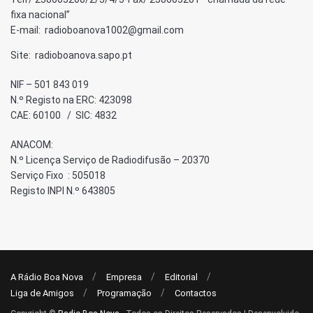
fixa nacional”
E-mail: radioboanova1002@gmail.com
Site: radioboanova.sapo.pt
NIF – 501 843 019
N.º Registo na ERC: 423098
CAE: 60100 / SIC: 4832
ANACOM:
N.º Licença Serviço de Radiodifusão – 20370
Serviço Fixo : 505018
Registo INPI N.º 643805
A Rádio Boa Nova
Empresa
Editorial
Liga de Amigos
Programação
Contactos