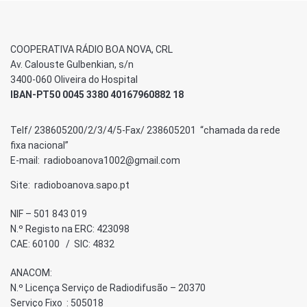
COOPERATIVA RÁDIO BOA NOVA, CRL
Av. Calouste Gulbenkian, s/n
3400-060 Oliveira do Hospital
IBAN-PT50 0045 3380 40167960882 18
Telf/ 238605200/2/3/4/5-Fax/ 238605201 “chamada da rede
fixa nacional”
E-mail: radioboanova1002@gmail.com
Site: radioboanova.sapo.pt
NIF – 501 843 019
N.º Registo na ERC: 423098
CAE: 60100 / SIC: 4832
ANACOM:
N.º Licença Serviço de Radiodifusão – 20370
Serviço Fixo : 505018