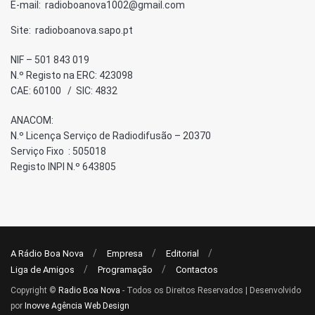
E-mail: radioboanova1002@gmail.com
Site: radioboanova.sapo.pt
NIF – 501 843 019
N.º Registo na ERC: 423098
CAE: 60100 / SIC: 4832
ANACOM:
N.º Licença Serviço de Radiodifusão – 20370
Serviço Fixo : 505018
Registo INPI N.º 643805
A Rádio Boa Nova
Empresa
Editorial
Liga de Amigos
Programação
Contactos
Copyright ©
Radio Boa Nova
- Todos os Direitos Reservados | Desenvolvido
por
Inovve Agência Web Design