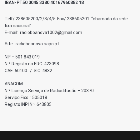
IBAN-PT50 0045 3380 40167960882 18
Telf/ 238605200/2/3/4/5-Fax/ 238605201 “chamada da rede
fixa nacional”
E-mail: radioboanova1002@gmail.com
Site: radioboanova.sapo.pt
NIF – 501 843 019
N.º Registo na ERC: 423098
CAE: 60100 / SIC: 4832
ANACOM:
N.º Licença Serviço de Radiodifusão – 20370
Serviço Fixo : 505018
Registo INPI N.º 643805