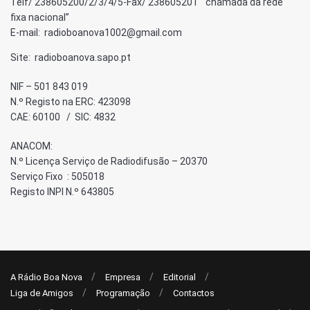
Telf/ 238605200/2/3/4/5-Fax/ 238605201 “chamada da rede
fixa nacional”
E-mail: radioboanova1002@gmail.com
Site: radioboanova.sapo.pt
NIF – 501 843 019
N.º Registo na ERC: 423098
CAE: 60100 / SIC: 4832
ANACOM:
N.º Licença Serviço de Radiodifusão – 20370
Serviço Fixo : 505018
Registo INPI N.º 643805
A Rádio Boa Nova
Empresa
Editorial
Liga de Amigos
Programação
Contactos