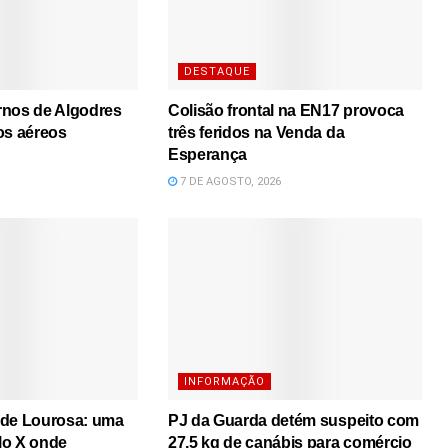
DESTAQUE
rnos de Algodres
Colisão frontal na EN17 provoca
os aéreos
três feridos na Venda da
Esperança
7 DE AGOSTO, 2026
INFORMAÇÃO
 de Lourosa: uma
PJ da Guarda detém suspeito com
lo X onde
27,5 kg de canábis para comércio