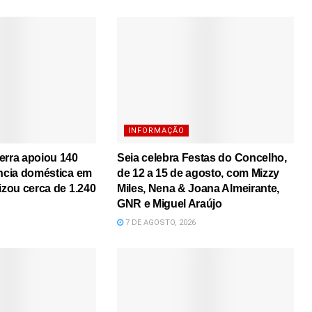
INFORMAÇÃO
erra apoiou 140
Seia celebra Festas do Concelho,
ência doméstica em
de 12 a 15 de agosto, com Mizzy
izou cerca de 1.240
Miles, Nena & Joana Almeirante,
GNR e Miguel Araújo
7 DE AGOSTO, 2026