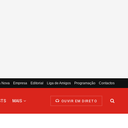
a Nova
Empresa
Editorial
Liga de Amigos
Programação
Contactos
STS
MAIS
OUVIR EM DIRETO