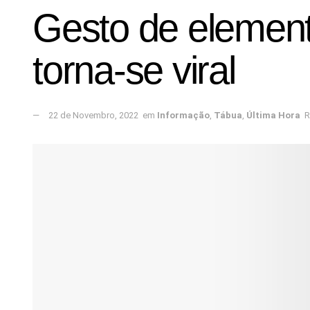
Gesto de elemen
torna-se viral
22 de Novembro, 2022
em
Informação
,
Tábua
,
Última Hora
R