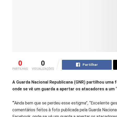
0
0
Partilhar
PARTILHAS
VISUALIZAÇÕES
A Guarda Nacional Republicana (GNR) partilhou uma 
onde se vê um guarda a apertar os atacadores a um ‘
“
Ainda bem que se perdeu esse estigma”, “Excelente gesto!
comentários feitos à foto publicada pela Guarda Nacional
Facebook, onde se vê um guarda a apertar os atacadores