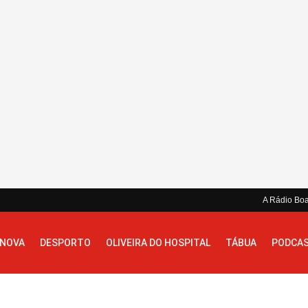
A Rádio Bo
 NOVA
DESPORTO
OLIVEIRA DO HOSPITAL
TÁBUA
PODCA