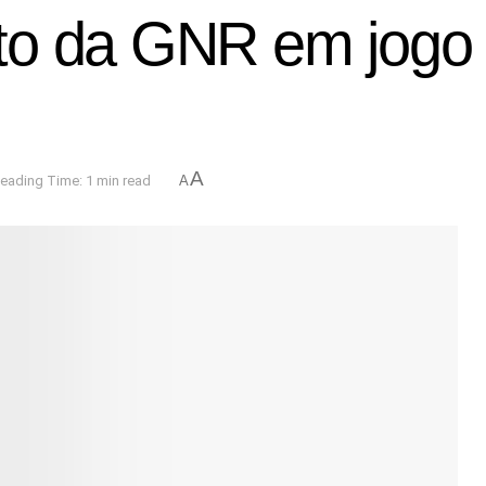
to da GNR em jogo
A
eading Time: 1 min read
A