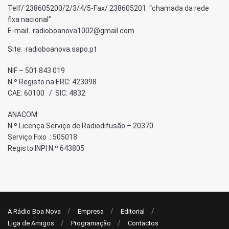
Telf/ 238605200/2/3/4/5-Fax/ 238605201 “chamada da rede
fixa nacional”
E-mail: radioboanova1002@gmail.com
Site: radioboanova.sapo.pt
NIF – 501 843 019
N.º Registo na ERC: 423098
CAE: 60100 / SIC: 4832
ANACOM:
N.º Licença Serviço de Radiodifusão – 20370
Serviço Fixo : 505018
Registo INPI N.º 643805
A Rádio Boa Nova
Empresa
Editorial
Liga de Amigos
Programação
Contactos