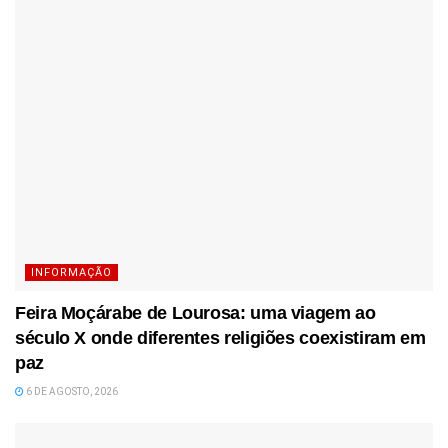
INFORMAÇÃO
Feira Moçárabe de Lourosa: uma viagem ao
século X onde diferentes religiões coexistiram em
paz
6 DE AGOSTO, 2026