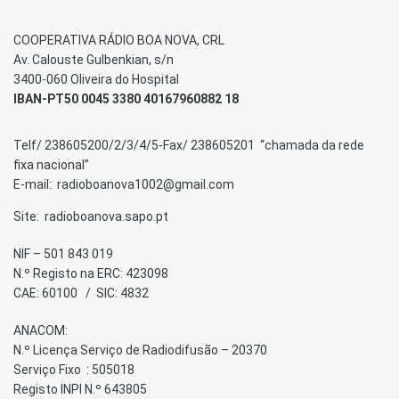
COOPERATIVA RÁDIO BOA NOVA, CRL
Av. Calouste Gulbenkian, s/n
3400-060 Oliveira do Hospital
IBAN-PT50 0045 3380 40167960882 18
Telf/ 238605200/2/3/4/5-Fax/ 238605201 “chamada da rede
fixa nacional”
E-mail: radioboanova1002@gmail.com
Site: radioboanova.sapo.pt
NIF – 501 843 019
N.º Registo na ERC: 423098
CAE: 60100 / SIC: 4832
ANACOM:
N.º Licença Serviço de Radiodifusão – 20370
Serviço Fixo : 505018
Registo INPI N.º 643805