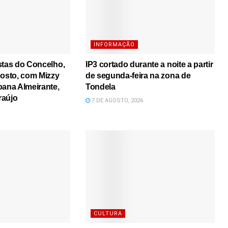
INFORMAÇÃO
stas do Concelho,
IP3 cortado durante a noite a partir
gosto, com Mizzy
de segunda-feira na zona de
oana Almeirante,
Tondela
raújo
7 DE AGOSTO, 2026
CULTURA