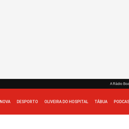
A Rádio Bo
 NOVA
DESPORTO
OLIVEIRA DO HOSPITAL
TÁBUA
PODCA