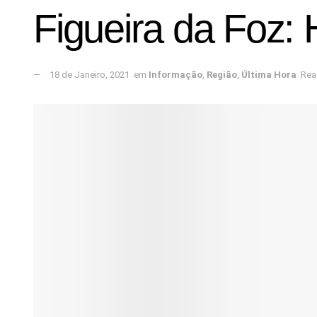
Figueira da Foz:
18 de Janeiro, 2021
em
Informação
,
Região
,
Última Hora
Rea