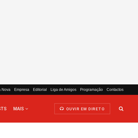
a Nova
Empresa
Editorial
Liga de Amigos
Programação
Contactos
STS
MAIS
OUVIR EM DIRETO