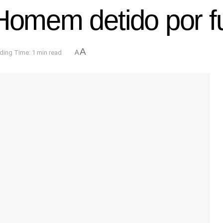
 Homem detido por f
A
ding Time: 1 min read
A