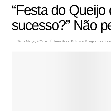
“Festa do Queijo 
sucesso?” Não pe
26 de Março, 2024
em
Última Hora
,
Política
,
Programas
Read