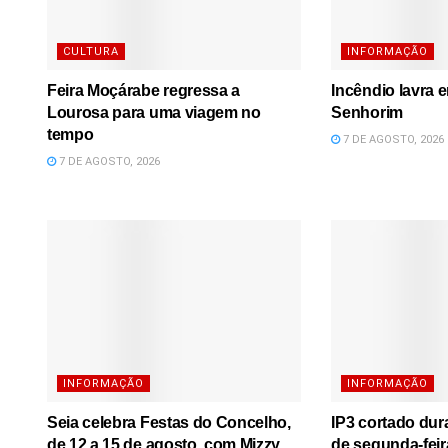
CULTURA
INFORMAÇÃO
Feira Moçárabe regressa a
Incêndio lavra 
Lourosa para uma viagem no
Senhorim
tempo
7 DE AGOSTO, 2026
7 DE AGOSTO, 2026
INFORMAÇÃO
INFORMAÇÃO
Seia celebra Festas do Concelho,
IP3 cortado dura
de 12 a 15 de agosto, com Mizzy
de segunda-feir