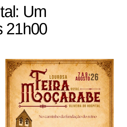
ital: Um
s 21h00