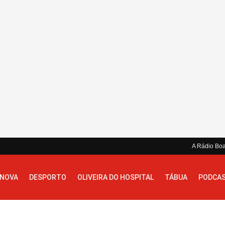
A Rádio Bo
 NOVA
DESPORTO
OLIVEIRA DO HOSPITAL
TÁBUA
PODCA