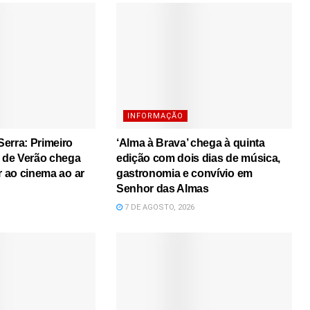
INFORMAÇÃO
erra: Primeiro
‘Alma à Brava’ chega à quinta
s de Verão chega
edição com dois dias de música,
r ao cinema ao ar
gastronomia e convívio em
Senhor das Almas
7 DE AGOSTO, 2026