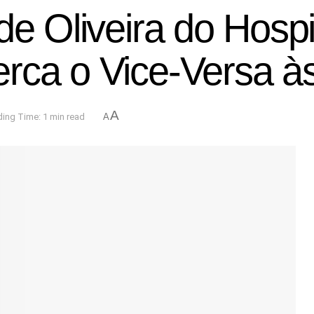
de Oliveira do Hosp
rca o Vice-Versa à
A
ing Time: 1 min read
A