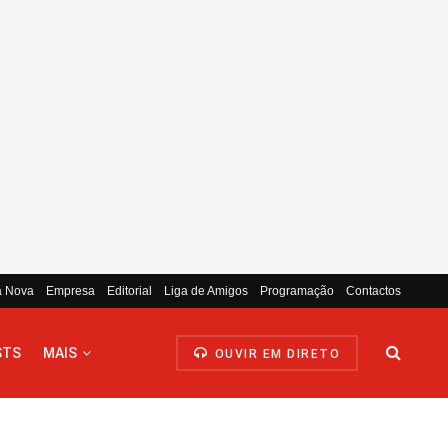
a Nova
Empresa
Editorial
Liga de Amigos
Programação
Contactos
STS
MAIS
OUVIR EM DIRETO