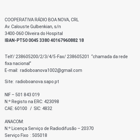
COOPERATIVA RÁDIO BOA NOVA, CRL
Av. Calouste Gulbenkian, s/n
3400-060 Oliveira do Hospital
IBAN-PT50 0045 3380 40167960882 18
Telf/ 238605200/2/3/4/5-Fax/ 238605201 “chamada da rede
fixa nacional”
E-mail: radioboanova1002@gmail.com
Site: radioboanova.sapo.pt
NIF – 501 843 019
N.º Registo na ERC: 423098
CAE: 60100 / SIC: 4832
ANACOM:
N.º Licença Serviço de Radiodifusão – 20370
Serviço Fixo : 505018