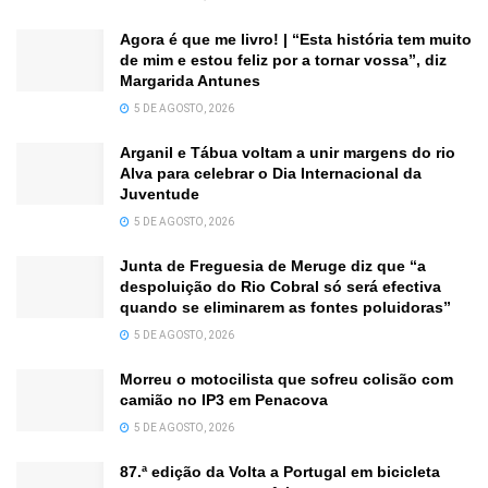
Agora é que me livro! | “Esta história tem muito
de mim e estou feliz por a tornar vossa”, diz
Margarida Antunes
5 DE AGOSTO, 2026
Arganil e Tábua voltam a unir margens do rio
Alva para celebrar o Dia Internacional da
Juventude
5 DE AGOSTO, 2026
Junta de Freguesia de Meruge diz que “a
despoluição do Rio Cobral só será efectiva
quando se eliminarem as fontes poluidoras”
5 DE AGOSTO, 2026
Morreu o motocilista que sofreu colisão com
camião no IP3 em Penacova
5 DE AGOSTO, 2026
87.ª edição da Volta a Portugal em bicicleta