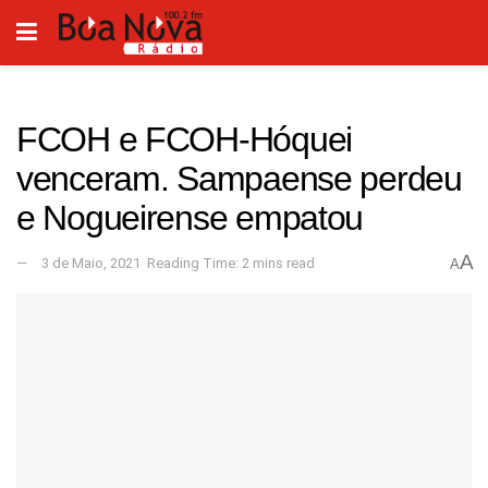
FCOH e FCOH-Hóquei
venceram. Sampaense perdeu
e Nogueirense empatou
A
3 de Maio, 2021
Reading Time: 2 mins read
A