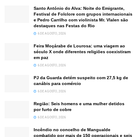
Santo António do Alva: Noite do Emigrante,
Festival de Folclore com grupos internacionais
e Pedro Carrilho com violinista Mr. Vlalen são
destaques nas Festas do Rio
6 DE AGOSTO, 2026
Feira Moçárabe de Lourosa: uma viagem ao
século X onde diferentes religiões coexistiram
em paz
6 DE AGOSTO, 2026
PJ da Guarda detém suspeito com 27,5 kg de
canábis para comércio
6 DE AGOSTO, 2026
Região: Seis homens e uma mulher detidos
por furto de cobre
6 DE AGOSTO, 2026
Incêndio no concelho de Mangualde
combatido por mais de 150 operacionais e seis