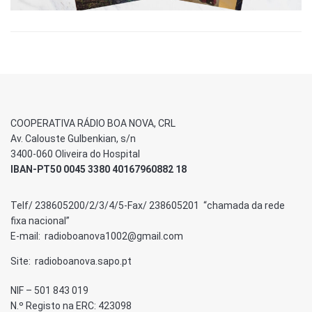
COOPERATIVA RÁDIO BOA NOVA, CRL
Av. Calouste Gulbenkian, s/n
3400-060 Oliveira do Hospital
IBAN-PT50 0045 3380 40167960882 18
Telf/ 238605200/2/3/4/5-Fax/ 238605201 “chamada da rede
fixa nacional”
E-mail: radioboanova1002@gmail.com
Site: radioboanova.sapo.pt
NIF – 501 843 019
N.º Registo na ERC: 423098