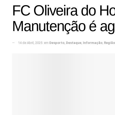
FC Oliveira do Ho
Manutenção é agor
14 de Abril, 2025
em
Desporto
,
Destaque
,
Informação
,
Região