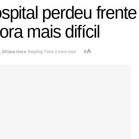
spital perdeu frent
a mais difícil
A
,
Última Hora
Reading Time: 2 mins read
A