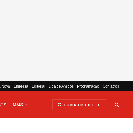
a Nova
Empresa
Editorial
Liga de Amigos
Programação
Contactos
STS
MAIS
OUVIR EM DIRETO