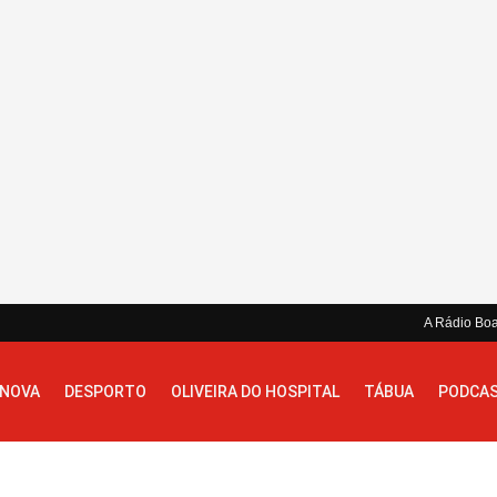
A Rádio Bo
 NOVA
DESPORTO
OLIVEIRA DO HOSPITAL
TÁBUA
PODCA