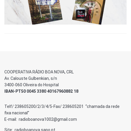
COOPERATIVA RÁDIO BOA NOVA, CRL
Av. Calouste Gulbenkian, s/n
3400-060 Oliveira do Hospital
IBAN-PT50 0045 3380 40167960882 18
Telf/ 238605200/2/3/4/5-Fax/ 238605201 “chamada da rede
fixa nacional”
E-mail: radioboanova1002@gmail.com
Site: radioboanova.sapo.pt