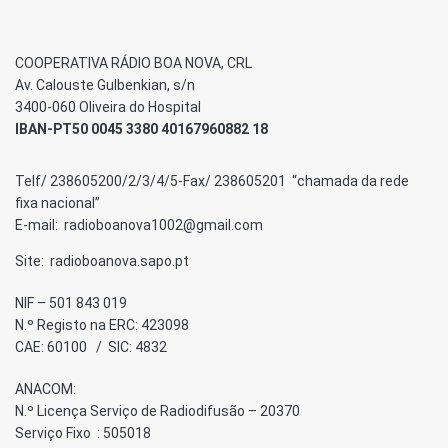
COOPERATIVA RÁDIO BOA NOVA, CRL
Av. Calouste Gulbenkian, s/n
3400-060 Oliveira do Hospital
IBAN-PT50 0045 3380 40167960882 18
Telf/ 238605200/2/3/4/5-Fax/ 238605201 “chamada da rede
fixa nacional”
E-mail: radioboanova1002@gmail.com
Site: radioboanova.sapo.pt
NIF – 501 843 019
N.º Registo na ERC: 423098
CAE: 60100 / SIC: 4832
ANACOM:
N.º Licença Serviço de Radiodifusão – 20370
Serviço Fixo : 505018