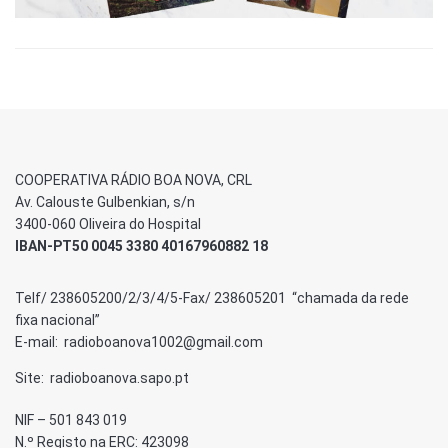
COOPERATIVA RÁDIO BOA NOVA, CRL
Av. Calouste Gulbenkian, s/n
3400-060 Oliveira do Hospital
IBAN-PT50 0045 3380 40167960882 18
Telf/ 238605200/2/3/4/5-Fax/ 238605201 “chamada da rede
fixa nacional”
E-mail: radioboanova1002@gmail.com
Site: radioboanova.sapo.pt
NIF – 501 843 019
N.º Registo na ERC: 423098