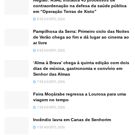
Região: ASAE instaura 45 processos de
contraordenação na defesa da saúde pública
em “Operação Terras de Xisto”
8 DE AGOSTO, 2026
Pampilhosa da Serra: Primeiro ciclo das Noites
de Verão chega ao fim e dá lugar ao cinema ao
ar livre
8 DE AGOSTO, 2026
‘Alma à Brava’ chega à quinta edição com dois
dias de música, gastronomia e convívio em
Senhor das Almas
7 DE AGOSTO, 2026
Feira Moçárabe regressa a Lourosa para uma
viagem no tempo
7 DE AGOSTO, 2026
Incêndio lavra em Canas de Senhorim
7 DE AGOSTO, 2026