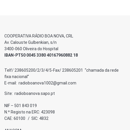
COOPERATIVA RÁDIO BOA NOVA, CRL
Av. Calouste Gulbenkian, s/n
3400-060 Oliveira do Hospital
IBAN-PT50 0045 3380 40167960882 18
Telf/ 238605200/2/3/4/5-Fax/ 238605201 “chamada da rede
fixa nacional”
E-mail: radioboanova1002@gmail.com
Site: radioboanova.sapo.pt
NIF – 501 843 019
N.º Registo na ERC: 423098
CAE: 60100 / SIC: 4832