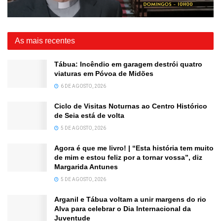
As mais recentes
Tábua: Incêndio em garagem destrói quatro
viaturas em Póvoa de Midões
6 DE AGOSTO, 2026
Ciclo de Visitas Noturnas ao Centro Histórico
de Seia está de volta
5 DE AGOSTO, 2026
Agora é que me livro! | “Esta história tem muito
de mim e estou feliz por a tornar vossa”, diz
Margarida Antunes
5 DE AGOSTO, 2026
Arganil e Tábua voltam a unir margens do rio
Alva para celebrar o Dia Internacional da
Juventude