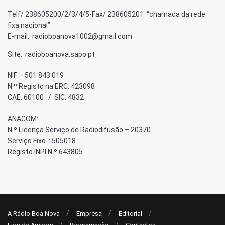
Telf/ 238605200/2/3/4/5-Fax/ 238605201 “chamada da rede
fixa nacional”
E-mail: radioboanova1002@gmail.com
Site: radioboanova.sapo.pt
NIF – 501 843 019
N.º Registo na ERC: 423098
CAE: 60100 / SIC: 4832
ANACOM:
N.º Licença Serviço de Radiodifusão – 20370
Serviço Fixo : 505018
Registo INPI N.º 643805
A Rádio Boa Nova
Empresa
Editorial