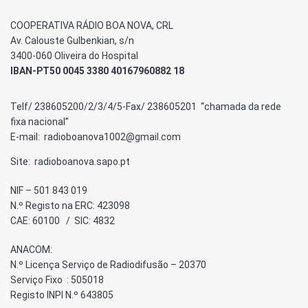
COOPERATIVA RÁDIO BOA NOVA, CRL
Av. Calouste Gulbenkian, s/n
3400-060 Oliveira do Hospital
IBAN-PT50 0045 3380 40167960882 18
Telf/ 238605200/2/3/4/5-Fax/ 238605201 “chamada da rede
fixa nacional”
E-mail: radioboanova1002@gmail.com
Site: radioboanova.sapo.pt
NIF – 501 843 019
N.º Registo na ERC: 423098
CAE: 60100 / SIC: 4832
ANACOM:
N.º Licença Serviço de Radiodifusão – 20370
Serviço Fixo : 505018
Registo INPI N.º 643805