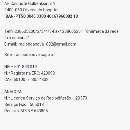
Av. Calouste Gulbenkian, s/n
3400-060 Oliveira do Hospital
IBAN-PT50 0045 3380 40167960882 18
Telf/ 238605200/2/3/4/5-Fax/ 238605201 “chamada da rede
fixa nacional”
E-mail: radioboanova1002@gmail.com
Site: radioboanova.sapo.pt
NIF – 501 843 019
N.º Registo na ERC: 423098
CAE: 60100 / SIC: 4832
ANACOM:
N.º Licença Serviço de Radiodifusão – 20370
Serviço Fixo : 505018
Registo INPI N.º 643805