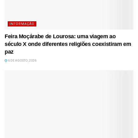
INFORMAÇÃO
Feira Moçárabe de Lourosa: uma viagem ao
século X onde diferentes religiões coexistiram em
paz
6 DE AGOSTO, 2026