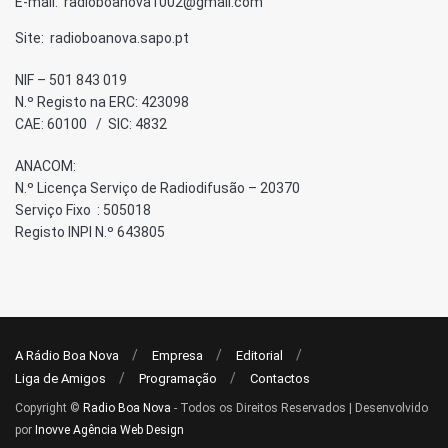
E-mail: radioboanova1002@gmail.com
Site: radioboanova.sapo.pt
NIF – 501 843 019
N.º Registo na ERC: 423098
CAE: 60100 / SIC: 4832
ANACOM:
N.º Licença Serviço de Radiodifusão – 20370
Serviço Fixo : 505018
Registo INPI N.º 643805
A Rádio Boa Nova
Empresa
Editorial
Liga de Amigos
Programação
Contactos
Copyright ©
Radio Boa Nova
- Todos os Direitos Reservados | Desenvolvido
por
Inovve Agência Web Design