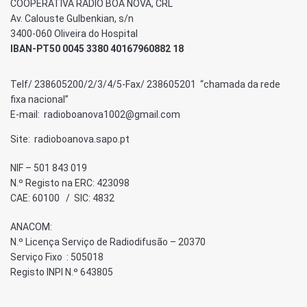
COOPERATIVA RÁDIO BOA NOVA, CRL
Av. Calouste Gulbenkian, s/n
3400-060 Oliveira do Hospital
IBAN-PT50 0045 3380 40167960882 18
Telf/ 238605200/2/3/4/5-Fax/ 238605201 “chamada da rede
fixa nacional”
E-mail: radioboanova1002@gmail.com
Site: radioboanova.sapo.pt
NIF – 501 843 019
N.º Registo na ERC: 423098
CAE: 60100 / SIC: 4832
ANACOM:
N.º Licença Serviço de Radiodifusão – 20370
Serviço Fixo : 505018
Registo INPI N.º 643805