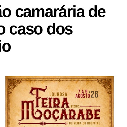
ão camarária de
no caso dos
io