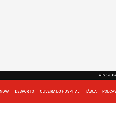
A Rádio Bo
 NOVA
DESPORTO
OLIVEIRA DO HOSPITAL
TÁBUA
PODCA