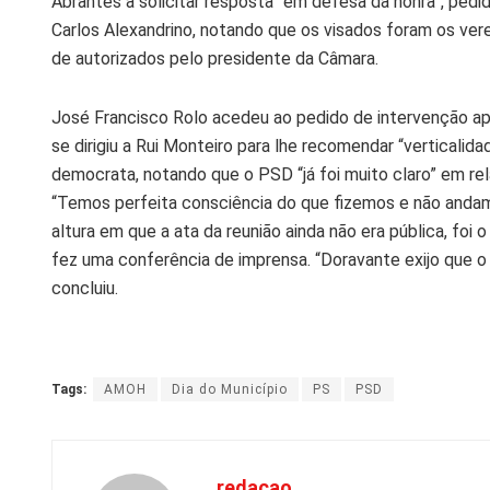
Abrantes a solicitar resposta “em defesa da honra”, pedi
Carlos Alexandrino, notando que os visados foram os ver
de autorizados pelo presidente da Câmara.
José Francisco Rolo acedeu ao pedido de intervenção apr
se dirigiu a Rui Monteiro para lhe recomendar “verticalida
democrata, notando que o PSD “já foi muito claro” em 
“Temos perfeita consciência do que fizemos e não andam
altura em que a ata da reunião ainda não era pública, fo
fez uma conferência de imprensa. “Doravante exijo que o 
concluiu.
Tags:
AMOH
Dia do Município
PS
PSD
redacao