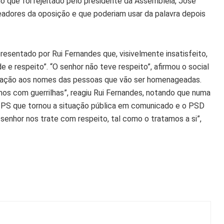
do que foi rejeitado pelo presidente da Assembleia, José
eadores da oposição e que poderiam usar da palavra depois
esentado por Rui Fernandes que, visivelmente insatisfeito,
de e respeito”. “O senhor não teve respeito”, afirmou o social
relação aos nomes das pessoas que vão ser homenageadas.
os com guerrilhas”, reagiu Rui Fernandes, notando que numa
i o PS que tornou a situação pública em comunicado e o PSD
senhor nos trate com respeito, tal como o tratamos a si”,