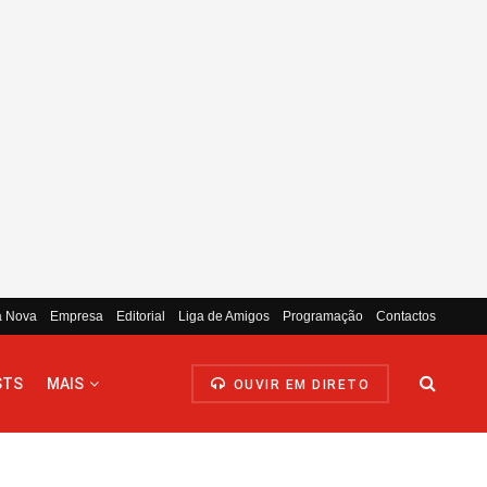
a Nova
Empresa
Editorial
Liga de Amigos
Programação
Contactos
STS
MAIS
OUVIR EM DIRETO