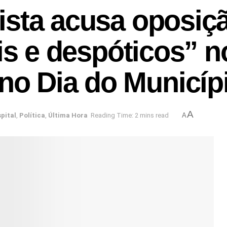
ista acusa oposiç
ais e despóticos” 
o Dia do Municíp
A
spital
,
Política
,
Última Hora
Reading Time: 2 mins read
A