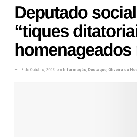
Deputado social
“tiques ditatori
homenageados n
3 de Outubro, 2023
em
Informação
,
Destaque
,
Oliveira do Ho