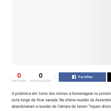
0
0
Partilhar
PARTILHAS
VISUALIZAÇÕES
A polémica em torno dos nomes a homenagear no próximo d
está longe de ficar sanada. Na última reunião da Assembl
abandonaram a reunião de Câmara de terem “tiques ditato