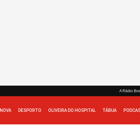
A Rádio Bo
 NOVA
DESPORTO
OLIVEIRA DO HOSPITAL
TÁBUA
PODCA