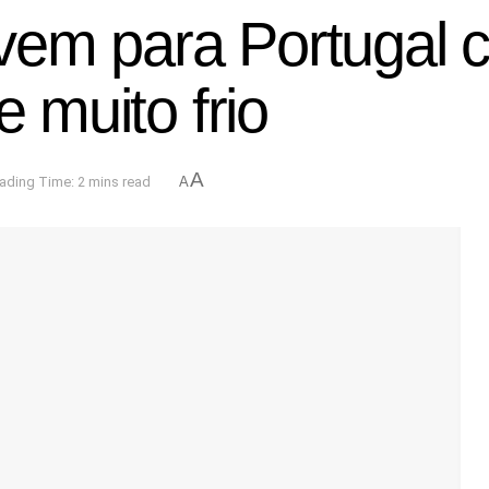
em para Portugal 
e muito frio
A
ading Time: 2 mins read
A