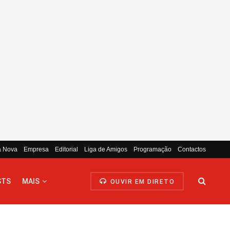
a Nova
Empresa
Editorial
Liga de Amigos
Programação
Contactos
STS
MAIS
OUVIR EM DIRETO