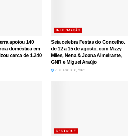
INFORMAÇÃO
erra apoiou 140
Seia celebra Festas do Concelho,
ência doméstica em
de 12 a 15 de agosto, com Mizzy
izou cerca de 1.240
Miles, Nena & Joana Almeirante,
GNR e Miguel Araújo
7 DE AGOSTO, 2026
DESTAQUE