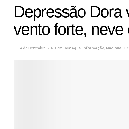
Depressão Dora v
vento forte, neve 
4 de Dezembro, 2020
em
Destaque
,
Informação
,
Nacional
Re