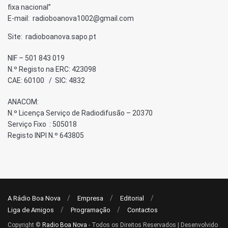
fixa nacional”
E-mail: radioboanova1002@gmail.com
Site: radioboanova.sapo.pt
NIF – 501 843 019
N.º Registo na ERC: 423098
CAE: 60100 / SIC: 4832
ANACOM:
N.º Licença Serviço de Radiodifusão – 20370
Serviço Fixo : 505018
Registo INPI N.º 643805
A Rádio Boa Nova
Empresa
Editorial
Liga de Amigos
Programação
Contactos
Copyright ©
Radio Boa Nova
- Todos os Direitos Reservados | Desenvolvido