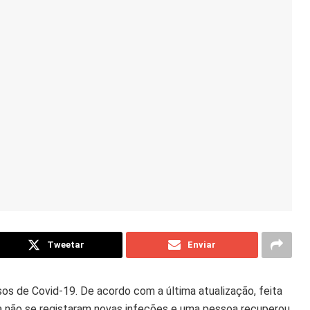
Tweetar
Enviar
s de Covid-19. De acordo com a última atualização, feita
a não se registaram novas infeções e uma pessoa recuperou.