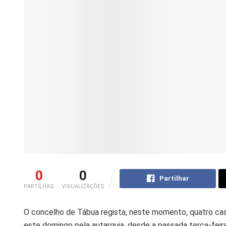
0
0
Partilhar
PARTILHAS
VISUALIZAÇÕES
O concelho de Tábua regista, neste momento, quatro caso
este domingo pela autarquia, desde a passada terça-feir