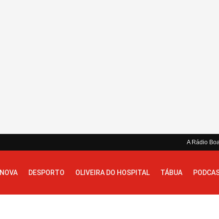
A Rádio Bo
 NOVA
DESPORTO
OLIVEIRA DO HOSPITAL
TÁBUA
PODCA