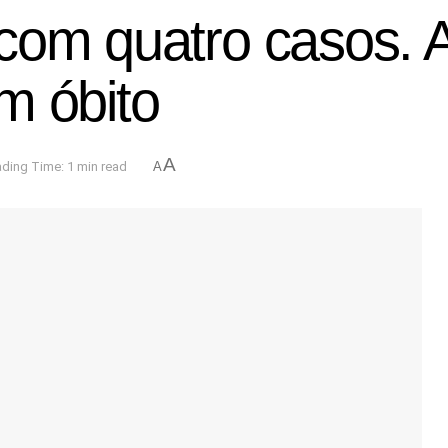
om quatro casos. Ar
m óbito
A
ding Time: 1 min read
A