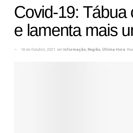
Covid-19: Tábua c
e lamenta mais u
18 de Outubro, 2021
em
Informação
,
Região
,
Última Hora
Rea