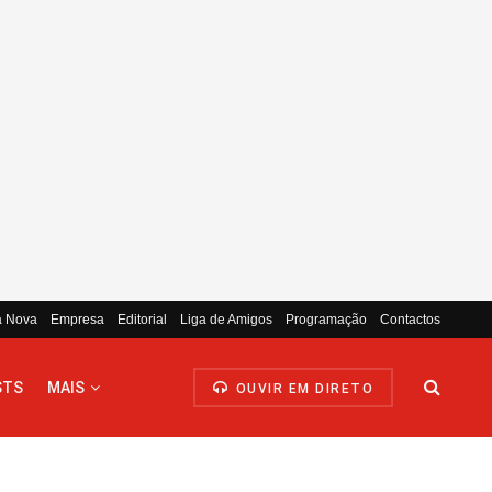
a Nova
Empresa
Editorial
Liga de Amigos
Programação
Contactos
STS
MAIS
OUVIR EM DIRETO