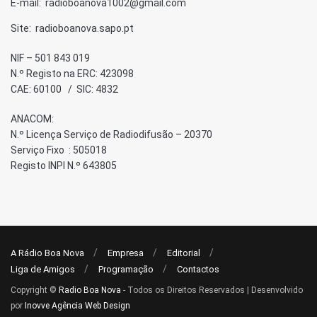
E-mail: radioboanova1002@gmail.com
Site: radioboanova.sapo.pt
NIF – 501 843 019
N.º Registo na ERC: 423098
CAE: 60100 / SIC: 4832
ANACOM:
N.º Licença Serviço de Radiodifusão – 20370
Serviço Fixo : 505018
Registo INPI N.º 643805
A Rádio Boa Nova
Empresa
Editorial
Liga de Amigos
Programação
Contactos
Copyright ©
Radio Boa Nova
- Todos os Direitos Reservados | Desenvolvido
por
Inovve Agência Web Design