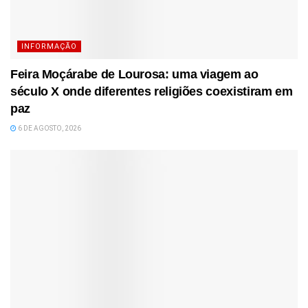
INFORMAÇÃO
Feira Moçárabe de Lourosa: uma viagem ao
século X onde diferentes religiões coexistiram em
paz
6 DE AGOSTO, 2026