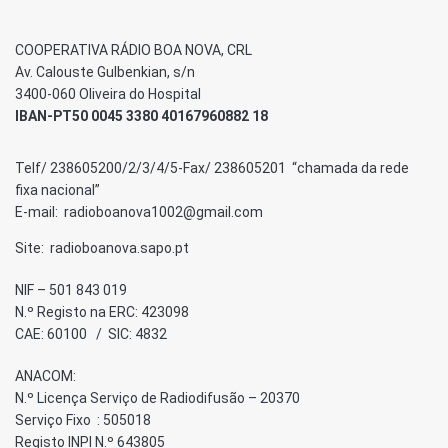
COOPERATIVA RÁDIO BOA NOVA, CRL
Av. Calouste Gulbenkian, s/n
3400-060 Oliveira do Hospital
IBAN-PT50 0045 3380 40167960882 18
Telf/ 238605200/2/3/4/5-Fax/ 238605201 “chamada da rede
fixa nacional”
E-mail: radioboanova1002@gmail.com
Site: radioboanova.sapo.pt
NIF – 501 843 019
N.º Registo na ERC: 423098
CAE: 60100 / SIC: 4832
ANACOM:
N.º Licença Serviço de Radiodifusão – 20370
Serviço Fixo : 505018
Registo INPI N.º 643805