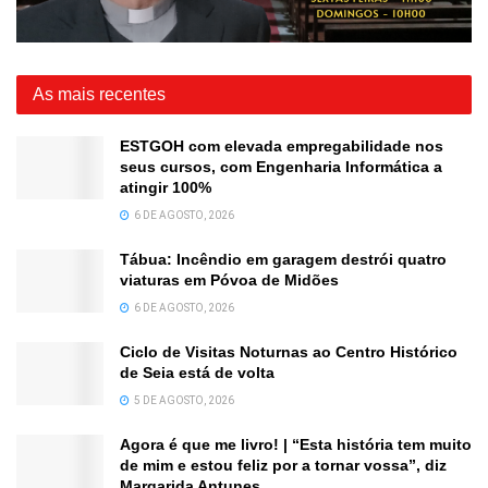
As mais recentes
ESTGOH com elevada empregabilidade nos
seus cursos, com Engenharia Informática a
atingir 100%
6 DE AGOSTO, 2026
Tábua: Incêndio em garagem destrói quatro
viaturas em Póvoa de Midões
6 DE AGOSTO, 2026
Ciclo de Visitas Noturnas ao Centro Histórico
de Seia está de volta
5 DE AGOSTO, 2026
Agora é que me livro! | “Esta história tem muito
de mim e estou feliz por a tornar vossa”, diz
Margarida Antunes