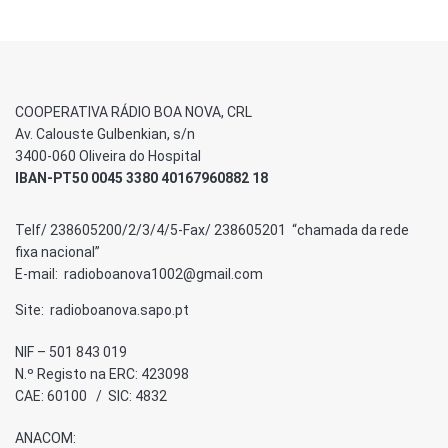
COOPERATIVA RÁDIO BOA NOVA, CRL
Av. Calouste Gulbenkian, s/n
3400-060 Oliveira do Hospital
IBAN-PT50 0045 3380 40167960882 18
Telf/ 238605200/2/3/4/5-Fax/ 238605201 “chamada da rede
fixa nacional”
E-mail: radioboanova1002@gmail.com
Site: radioboanova.sapo.pt
NIF – 501 843 019
N.º Registo na ERC: 423098
CAE: 60100 / SIC: 4832
ANACOM: