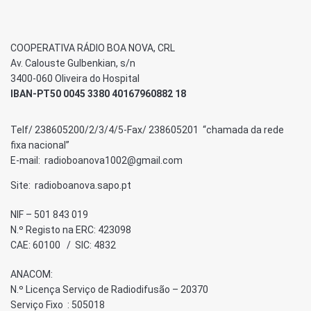
COOPERATIVA RÁDIO BOA NOVA, CRL
Av. Calouste Gulbenkian, s/n
3400-060 Oliveira do Hospital
IBAN-PT50 0045 3380 40167960882 18
Telf/ 238605200/2/3/4/5-Fax/ 238605201 “chamada da rede
fixa nacional”
E-mail: radioboanova1002@gmail.com
Site: radioboanova.sapo.pt
NIF – 501 843 019
N.º Registo na ERC: 423098
CAE: 60100 / SIC: 4832
ANACOM:
N.º Licença Serviço de Radiodifusão – 20370
Serviço Fixo : 505018