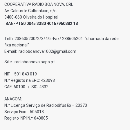
COOPERATIVA RÁDIO BOA NOVA, CRL
Av. Calouste Gulbenkian, s/n
3400-060 Oliveira do Hospital
IBAN-PT50 0045 3380 40167960882 18
Telf/ 238605200/2/3/4/5-Fax/ 238605201 “chamada da rede
fixa nacional”
E-mail: radioboanova1002@gmail.com
Site: radioboanova.sapo.pt
NIF – 501 843 019
N.º Registo na ERC: 423098
CAE: 60100 / SIC: 4832
ANACOM:
N.º Licença Serviço de Radiodifusão – 20370
Serviço Fixo : 505018
Registo INPI N.º 643805