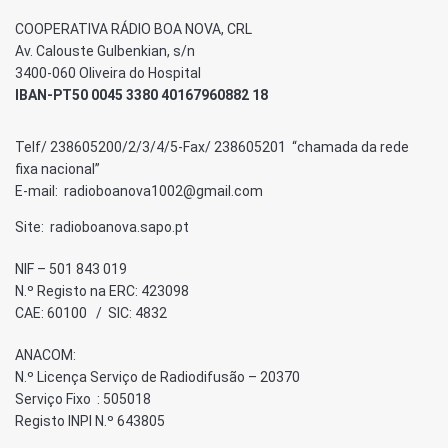
COOPERATIVA RÁDIO BOA NOVA, CRL
Av. Calouste Gulbenkian, s/n
3400-060 Oliveira do Hospital
IBAN-PT50 0045 3380 40167960882 18
Telf/ 238605200/2/3/4/5-Fax/ 238605201 “chamada da rede
fixa nacional”
E-mail: radioboanova1002@gmail.com
Site: radioboanova.sapo.pt
NIF – 501 843 019
N.º Registo na ERC: 423098
CAE: 60100 / SIC: 4832
ANACOM:
N.º Licença Serviço de Radiodifusão – 20370
Serviço Fixo : 505018
Registo INPI N.º 643805