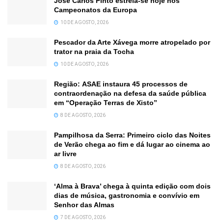
José Carlos Pinto estreia-se hoje nos
Campeonatos da Europa
10 DE AGOSTO, 2026
Pescador da Arte Xávega morre atropelado por
trator na praia da Tocha
10 DE AGOSTO, 2026
Região: ASAE instaura 45 processos de
contraordenação na defesa da saúde pública
em “Operação Terras de Xisto”
8 DE AGOSTO, 2026
Pampilhosa da Serra: Primeiro ciclo das Noites
de Verão chega ao fim e dá lugar ao cinema ao
ar livre
8 DE AGOSTO, 2026
‘Alma à Brava’ chega à quinta edição com dois
dias de música, gastronomia e convívio em
Senhor das Almas
7 DE AGOSTO, 2026