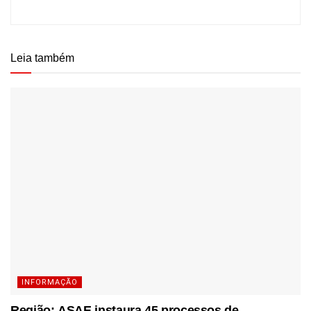
Leia também
INFORMAÇÃO
Região: ASAE instaura 45 processos de