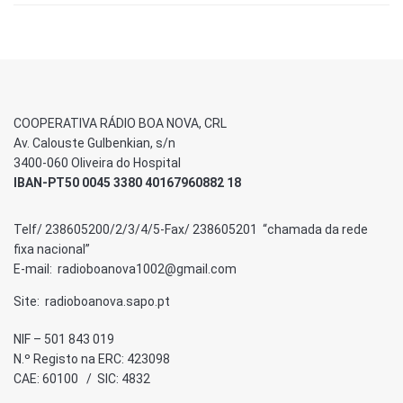
COOPERATIVA RÁDIO BOA NOVA, CRL
Av. Calouste Gulbenkian, s/n
3400-060 Oliveira do Hospital
IBAN-PT50 0045 3380 40167960882 18
Telf/ 238605200/2/3/4/5-Fax/ 238605201 “chamada da rede
fixa nacional”
E-mail: radioboanova1002@gmail.com
Site: radioboanova.sapo.pt
NIF – 501 843 019
N.º Registo na ERC: 423098
CAE: 60100 / SIC: 4832