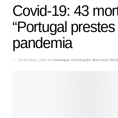
Covid-19: 43 mort
“Portugal prestes 
pandemia
25 de Março, 2020
em
Destaque
,
Informação
,
Nacional
,
Últi