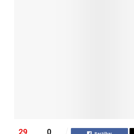
29
0
Partilhar