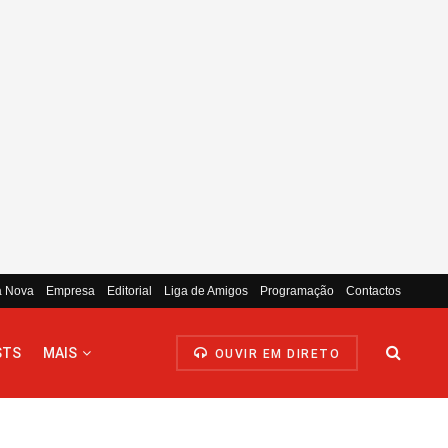
a Nova
Empresa
Editorial
Liga de Amigos
Programação
Contactos
STS
MAIS
OUVIR EM DIRETO