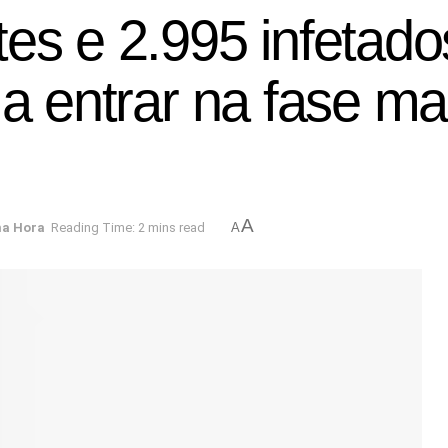
es e 2.995 infetado
a entrar na fase mai
A
ma Hora
Reading Time: 2 mins read
A