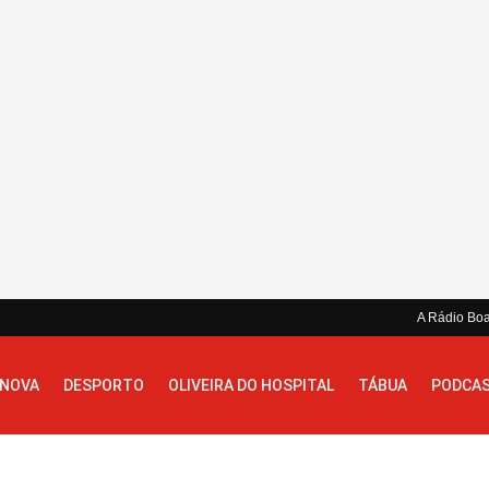
A Rádio Bo
 NOVA
DESPORTO
OLIVEIRA DO HOSPITAL
TÁBUA
PODCA