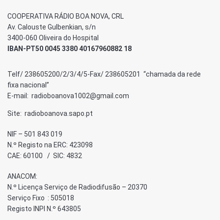
COOPERATIVA RÁDIO BOA NOVA, CRL
Av. Calouste Gulbenkian, s/n
3400-060 Oliveira do Hospital
IBAN-PT50 0045 3380 40167960882 18
Telf/ 238605200/2/3/4/5-Fax/ 238605201 “chamada da rede
fixa nacional”
E-mail: radioboanova1002@gmail.com
Site: radioboanova.sapo.pt
NIF – 501 843 019
N.º Registo na ERC: 423098
CAE: 60100 / SIC: 4832
ANACOM:
N.º Licença Serviço de Radiodifusão – 20370
Serviço Fixo : 505018
Registo INPI N.º 643805