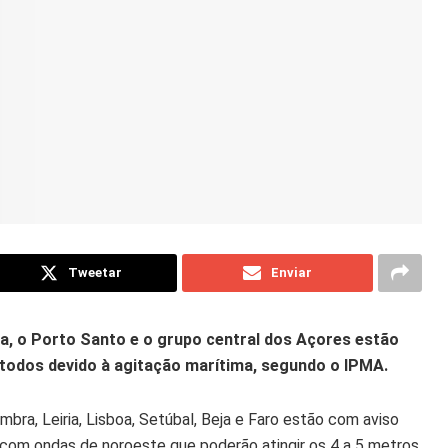
Tweetar
Enviar
ra, o Porto Santo e o grupo central dos Açores estão
, todos devido à agitação marítima, segundo o IPMA.
imbra, Leiria, Lisboa, Setúbal, Beja e Faro estão com aviso
com ondas de noroeste que poderão atingir os 4 a 5 metros.