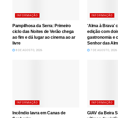
INFORMAÇÃO
INFORMAÇÃO
Pampilhosa da Serra: Primeiro
‘Alma à Brava’ 
ciclo das Noites de Verão chega
edição com dois
ao fim e dá lugar ao cinema ao ar
gastronomia e 
livre
Senhor das Al
8 DE AGOSTO, 2026
7 DE AGOSTO, 2026
INFORMAÇÃO
INFORMAÇÃO
Incêndio lavra em Canas de
GIAV da Beira S