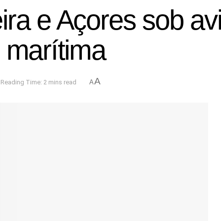
ira e Açores sob av
o marítima
A
Reading Time: 2 mins read
A