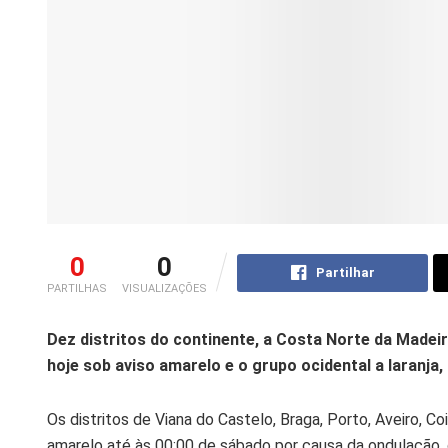
0
0
Partilhar
PARTILHAS
VISUALIZAÇÕES
Dez distritos do continente, a Costa Norte da Madei
hoje sob aviso amarelo e o grupo ocidental a laranja
Os distritos de Viana do Castelo, Braga, Porto, Aveiro, Co
amarelo até às 00:00 de sábado por causa da ondulação, 