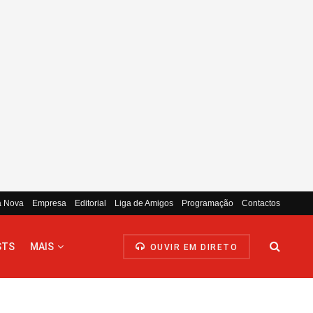
a Nova
Empresa
Editorial
Liga de Amigos
Programação
Contactos
STS
MAIS
OUVIR EM DIRETO