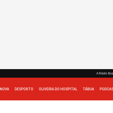
A Rádio Bo
 NOVA
DESPORTO
OLIVEIRA DO HOSPITAL
TÁBUA
PODCA