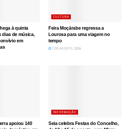
CULTURA
chega à quinta
Feira Moçárabe regressa a
 dias de música,
Lourosa para uma viagem no
convívio em
tempo
mas
7 DE AGOSTO, 2026
INFORMAÇÃO
erra apoiou 140
Seia celebra Festas do Concelho,