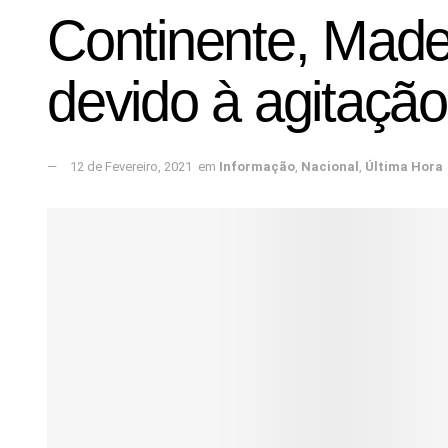
Continente, Made
devido à agitaçã
12 de Fevereiro, 2021
em
Informação
,
Nacional
,
Última Hora