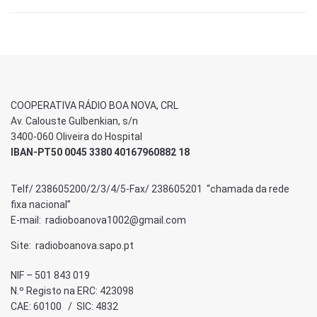
COOPERATIVA RÁDIO BOA NOVA, CRL
Av. Calouste Gulbenkian, s/n
3400-060 Oliveira do Hospital
IBAN-PT50 0045 3380 40167960882 18
Telf/ 238605200/2/3/4/5-Fax/ 238605201 “chamada da rede
fixa nacional”
E-mail: radioboanova1002@gmail.com
Site: radioboanova.sapo.pt
NIF – 501 843 019
N.º Registo na ERC: 423098
CAE: 60100 / SIC: 4832