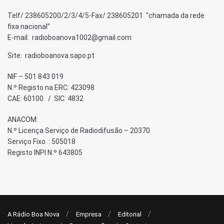
Telf/ 238605200/2/3/4/5-Fax/ 238605201 “chamada da rede
fixa nacional”
E-mail: radioboanova1002@gmail.com
Site: radioboanova.sapo.pt
NIF – 501 843 019
N.º Registo na ERC: 423098
CAE: 60100 / SIC: 4832
ANACOM:
N.º Licença Serviço de Radiodifusão – 20370
Serviço Fixo : 505018
Registo INPI N.º 643805
A Rádio Boa Nova
Empresa
Editorial