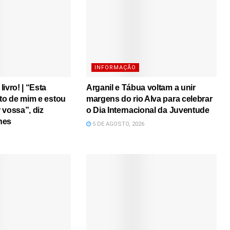
INFORMAÇÃO
ivro! | “Esta
Arganil e Tábua voltam a unir
ito de mim e estou
margens do rio Alva para celebrar
r vossa”, diz
o Dia Internacional da Juventude
nes
5 DE AGOSTO, 2026