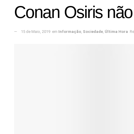
Conan Osiris não 
15 de Maio, 2019
em
Informação
,
Sociedade
,
Última Hora
Re