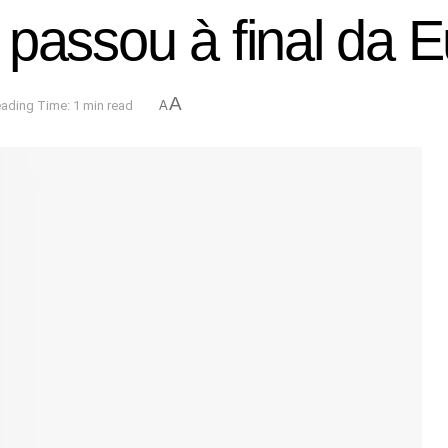
passou à final da E
A
ading Time: 1 min read
A