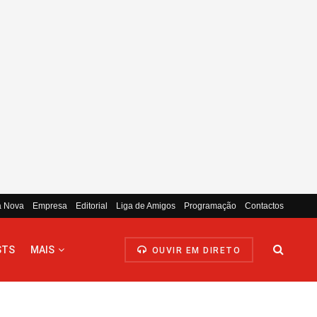
a Nova
Empresa
Editorial
Liga de Amigos
Programação
Contactos
STS
MAIS
OUVIR EM DIRETO