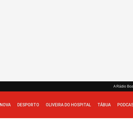
A Rádio Bo
 NOVA
DESPORTO
OLIVEIRA DO HOSPITAL
TÁBUA
PODCA