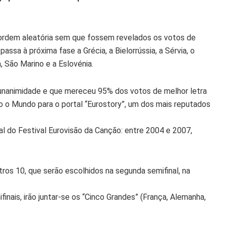
por ordem aleatória sem que fossem revelados os votos de
passa à próxima fase a Grécia, a Bielorrússia, a Sérvia, o
a, São Marino e a Eslovénia.
r unanimidade e que mereceu 95% dos votos de melhor letra
do o Mundo para o portal “Eurostory”, um dos mais reputados
al do Festival Eurovisão da Canção: entre 2004 e 2007,
tros 10, que serão escolhidos na segunda semifinal, na
finais, irão juntar-se os “Cinco Grandes” (França, Alemanha,