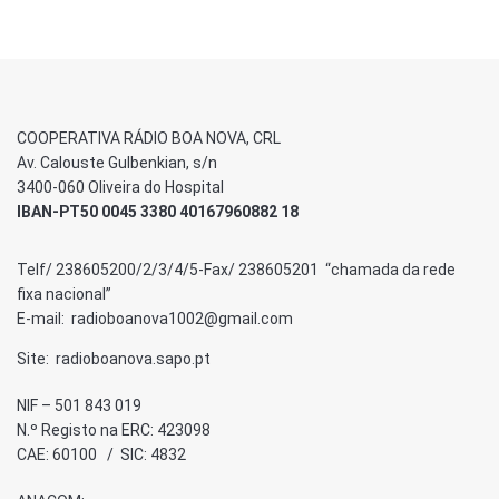
COOPERATIVA RÁDIO BOA NOVA, CRL
Av. Calouste Gulbenkian, s/n
3400-060 Oliveira do Hospital
IBAN-PT50 0045 3380 40167960882 18
Telf/ 238605200/2/3/4/5-Fax/ 238605201 “chamada da rede
fixa nacional”
E-mail: radioboanova1002@gmail.com
Site: radioboanova.sapo.pt
NIF – 501 843 019
N.º Registo na ERC: 423098
CAE: 60100 / SIC: 4832